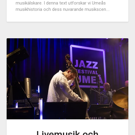
musikälskare. I denna text utforskar vi Umeås
musikhistoria och dess nuvarande musikscen….
Livemusik och