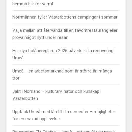
hemma blir för varmt
Norrmännen fyller Västerbottens campingar i sommar
Välja mellan att återvända till en favoritrestaurang eller
prova något nytt under resan
Hur nya bolånereglerna 2026 påverkar din renovering i
Umeå
Umeå – en arbetsmarknad som är större än många
tror
Jakt i Norrland – kulturarv, natur och kunskap i
Västerbotten
Upptäck Umeå med lån till din semester – möjligheter
för en maxad upplevelse
Powerpose FM Festival i Umeå – ett nav för ny musik