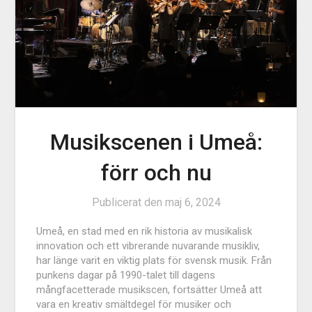
Musikscenen i Umeå:
förr och nu
Publicerat den
maj 6, 2024
Umeå, en stad med en rik historia av musikalisk
innovation och ett vibrerande nuvarande musikliv,
har länge varit en viktig plats för svensk musik. Från
punkens dagar på 1990-talet till dagens
mångfacetterade musikscen, fortsätter Umeå att
vara en kreativ smältdegel för musiker och