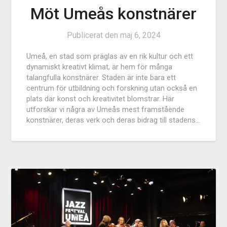
Möt Umeås konstnärer
Publicerat den
maj 6, 2024
Umeå, en stad som präglas av en rik kultur och ett
dynamiskt kreativt klimat, är hem för många
talangfulla konstnärer. Staden är inte bara ett
centrum för utbildning och forskning utan också en
plats där konst och kreativitet blomstrar. Här
utforskar vi några av Umeås mest framstående
konstnärer, deras verk och deras bidrag till stadens…