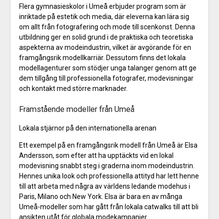
Flera gymnasieskolor i Umeå erbjuder program som är
inriktade på estetik och media, där eleverna kan lära sig
om allt från fotografering och mode till scenkonst. Denna
utbildning ger en solid grund i de praktiska och teoretiska
aspekterna av modeindustrin, vilket är avgörande för en
framgångsrik modellkarriär. Dessutom finns det lokala
modellagenturer som stödjer unga talanger genom att ge
dem tillgång till professionella fotografer, modevisningar
och kontakt med större marknader.
Framstående modeller från Umeå
Lokala stjärnor på den internationella arenan
Ett exempel på en framgångsrik modell från Umeå är Elsa
Andersson, som efter att ha upptäckts vid en lokal
modevisning snabbt steg i graderna inom modeindustrin.
Hennes unika look och professionella attityd har lett henne
till att arbeta med några av världens ledande modehus i
Paris, Milano och New York. Elsa är bara en av många
Umeå-modeller som har gått från lokala catwalks till att bli
ansikten utåt för globala modekampanjer.