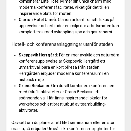
kombinerar Elite Hotel Mimer sin unika charm med
moderna konferensfaciliteter, vilket gör det till en
inspirerande plats för möten.
Clarion Hotel Umeå:
Clarion är känt för sitt fokus på
upplevelser och erbjuder en miljö där arbetsmöten kan
kompletteras med avkoppling, spa och gastronomi.
Hotell- och konferensanläggningar utanför staden
Skeppsvik Herrgård:
För en mer avskild och naturnära
konferensupplevelse är Skeppsvik Herrgård ett
utmärkt val, bara en kort bilresa från staden.
Herrgården erbjuder moderna konferensrum i en
historisk miljö.
Granö Beckasin:
Om du vill kombinera konferensen
med friluftsaktiviteter är Granö Beckasin ett
spännande val. Här finns inspirerande lokaler för
workshops och ett brett utbud av teambuilding-
aktiviteter.
Oavsett om du planerar ett litet seminarium eller en stor
mässa, så erbjuder Umeå olika konferensmöjligheter för